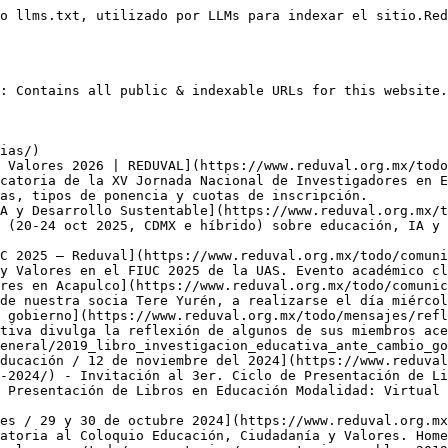
 realizarse en el marco del XV Congreso Nacional de Investigación Educativa, que tendrá lugar en la ciudad de
- [Artículo: Entre Serpientes y Escaleras: Las Trayectorias de un Grupo de Estudiantes Indígenas en la Universidad](https://www.reduval.org.mx/todo/publicaciones/articulo/articulo-entre-serpientes-y-escaleras-las-trayectorias-de-un-grupo-de-estudiantes-indigenas-en-la-universidad/) - Artículo publicado en Archivos Analíticos de Políticas Educativas: Revista académica evaluada por pares, independiente, de acceso abierto y multilingüe, presentado por Judith Pérez-Castro. Publicado el 2 de abril de 2024. Descarga en PDF aquí. O lee directamente:
- [Artículo: La dialéctica eticidad-moralidad-acción en la formación universitaria: el esfuerzo de la negación](https://www.reduval.org.mx/todo/publicaciones/articulo/articulo-la-dialectica-eticidad-moralidad-accion-en-la-formacion-universitaria-el-esfuerzo-de-la-negacion/) - Artículo publicado en la Revista Internacional de Teoría e Investigación Educativa Presentado por Teresa Yurén Camarena de la Universidad Autónoma del Estado de Morelos, México. Aceptado en julio del 2023 Resumen. El objetivo de este artículo es aportar razones para sostener que hacer efectiva la formación socio-moral requiere considerar la dialéctica eticidad-moralidad-acción, en la que
- [Artículo: "Evaluación Sí, pero No Así": Estudio de Caso de una Política Fallida en el Bachillerato Mexicano](https://www.reduval.org.mx/todo/publicaciones/articulo/articulo-evaluacion-si-pero-no-asi-estudio-de-caso-de-una-politica-fallida-en-el-bachillerato-mexicano/) - Artículo publicado en la revista académica evaluada por pares, independiente de acceso abierto y multilingüe: archivos analíticos de políticas educativas. Presentado por Luz Marina Ibarra Uribe y César Darío Fonseca Bautista. Publicado el 16 de abril del 2024 Resumen: Este artículo aborda uno de los momentos más álgidos en la política educativa mexicana reciente, enmarcado
- [Artículo: Un Nido para la Paz: Una experiencia de Educación Mediante el Arte](https://www.reduval.org.mx/todo/publicaciones/articulo/articulo-un-nido-para-la-paz-una-experiencia-de-educacion-mediante-el-arte/) - Artículo presentado por: Elena Guadalupe Rodríguez Roa, Teresa Lobo y Teresa Yurén Camarena Aceptado el 25 de octubre del 2023 Resumen: Se analizan resultados de cuatro talleres de educación no formal mediante el arterealizados en el estado de Morelos, México, en el marco del proyecto “Un nido para la paz”, que desarrolla la organización La
- [Convocatoria: XIV Jornada Nacional](https://www.reduval.org.mx/todo/convocatorias/convocatoria-xiv-jornada-nacional/) - La Red Nacional de Investigadores en Educación y Valores, A.C. y la Universidad Autónoma del Estado de hidalgo convocan a la XIV Jornada Nacional de Investigadores en Educación y Valores, con el tema: Romper cadenas de vicios investigativos para la transformación educativa. A realizarse el próximo 25, 26 y 27 de septiembre de 2024 en
- [Comunicado: Se suspende la XIII Jornada de REDUVAL](https://www.reduval.org.mx/todo/comunicados/comunicado-se-suspende-la-xiii-jornada-de-reduval/) - Informamos a todos los miembros de la REDUVAL que en el marco de contingencia sanitaria hemos tomado la decisión de suspender la XIII Jornada de REDUVAL.
- [Socios: Feliz Navidad y próspero Año Nuevo](https://www.reduval.org.mx/todo/mensajes/socios-feliz-navidad-y-prospero-ano-nuevo/)
- [COMIE: Convocatoria 