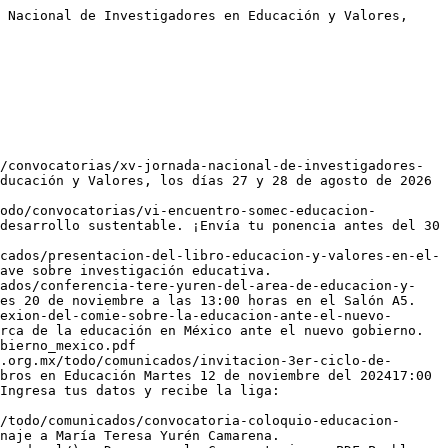
para designar sede del XVI CNIE](https://www.reduval.org.mx/todo/convocatorias/comie-convocatoria-para-designar-sede-del-xvi-cnie/) - Estimadas y estimados asociados Les recordamos que la Convocatoria para designar la sede del XVI Congreso Nacional de Investigación Educativa, continua abierta.La fecha límite para la recepción de candidaturas es el 29 de mayo de 2020.Consulte la convocatoria AQUÍAtentamenteSecretaría Técnica
- [Presentación de libro: El pensamiento de Lonergan en Latinoamérica: Especialidades funcionales y colaboración.](https://www.reduval.org.mx/todo/comunicados/presentacion-de-libro-el-pensamiento-de-lonergan-en-latinoamerica-especialidades-funcionales-y-colaboracion/) - El seminario Lonergan sobre el Bien humano en construcción de la UPAEP, y las Facultades de Filosofía y Educación de la UPAEP invitan a la presentación del libro
- [Convocatoria: IV CONGRESO INTERNACIONAL DE LAS HUMANIDADES](https://www.reduval.org.mx/todo/convocatorias/convocatoria-iv-congreso-internacional-de-las-humanidades/) - Convocatoria para IV CONGRESO INTERNACIONAL DE LAS HUMANIDADES. HUMANIDADES INTER Y TRANSDISCIPLINARES EN CONTEXTOS DE INCERTIDUMBRE: NUEVAS IDEAS, NUEVOS ENFOQUES, NUEVOS TEMAS,
- [Convocatoria: Simposio Internacional de Filosofía de la Educación](https://www.reduval.org.mx/todo/convocatorias/convocatoria-simposio-internacional-de-filosofia-de-la-educacion/) - “Identidad y buen carácter” – Sede de Posgrado. Universidad de Navarra. Madrid. 3-4 de septiembre de 2021 En uno de los más importantes capítulos de Don Quijote de la Mancha (cap. VI de la II parte) hay unas palabras que nos pueden servir de introducción a este Seminario Internacional de Filosofía de la Educación: “Yo
- [Convocatoria: X Congreso Nacional de Posgrados en Educación](https://www.reduval.org.mx/todo/convocatorias/convocatoria-x-congreso-nacional-de-posgrados-en-educacion/) - UPAEP Puebla, Pue 3 al 5 de junio de 2021 Objetivos: Generar espacios de reflexión e intercambio académico entre los agentes de los programas de posgrado en educación, acerca del compromiso ético y social en la gestión que realizan del conocimiento educativo.Fomentar los compromisos ético y social en la formación académica y en las formas
- [Convocatoria: XVI Congreso Nacional de Investigación Educativa](https://www.reduval.org.mx/todo/convocatorias/convocatoria-xvi-congreso-nacional-de-investigacion-educativa/) - Puebla, Pue. 15 al 19 de noviembre del 2021 Consulta la convocatoria en extenso del XVI Congreso Nacional de Investigacion Educativa Descargar Para mayores informes visita la página http://www.comie.org.mx/congreso/2021/sitio/cms/
- [Convocatoria: VI Encuentro Nacional de Estudiantes de Posgrados en Educación](https://www.reduval.org.mx/todo/convocatorias/convocatoria-vi-encuentro-nacional-de-estudiantes-de-posgrados-en-educacion/) - Puebla, Puebla, 15 de noviembre de 2021 Consejo Mexicano de Investigación Educativa, A.C.Secretaría de Educación del Gobierno de PueblaConvocan alVI ENCUENTRO NACIONAL DE ESTUDIANTES DE POSGRADO EN EDUCACIÓNA celebrarse el 15 de noviembre de 2021, en la ciudad de Puebla, Puebla, México.En el marco del