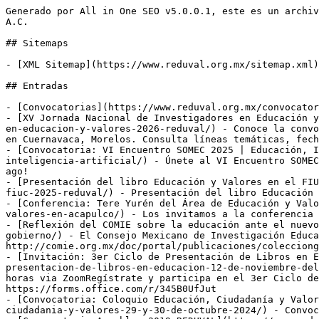
Generado por All in One SEO v5.0.0.1, este es un archivo llms.txt, utilizado por LLMs para indexar el sitio.Red Nacional de Investigadores en Educación y Valores, A.C.

## Sitemaps

- [XML Sitemap](https://www.reduval.org.mx/sitemap.xml): Contains all public & indexable URLs for this website.

## Entradas

- [Convocatorias](https://www.reduval.org.mx/convocatorias/)
- [XV Jornada Nacional de Investigadores en Educación y Valores 2026 | REDUVAL](https://www.reduval.org.mx/todo/convocatorias/xv-jornada-nacional-de-investigadores-en-educacion-y-valores-2026-reduval/) - Conoce la convocatoria de la XV Jornada Nacional de Investigadores en Educación y Valores, los días 27 y 28 de agosto de 2026 en Cuernavaca, Morelos. Consulta líneas temáticas, fechas, tipos de ponencia y cuotas de inscripción.
- [Convocatoria: VI Encuentro SOMEC 2025 | Educación, IA y Desarrollo Sustentable](https://www.reduval.org.mx/todo/convocatorias/vi-encuentro-somec-educacion-inteligencia-artificial/) - Únete al VI Encuentro SOMEC (20‑24 oct 2025, CDMX e híbrido) sobre educación, IA y desarrollo sustentable. ¡Envía tu ponencia antes del 30 ago!
- [Presentación del libro Educación y Valores en el FIUC 2025 – Reduval](https://www.reduval.org.mx/todo/comunicados/presentacion-del-libro-educacion-y-valores-en-el-fiuc-2025-reduval/) - Presentación del libro Educación y Valores en el FIUC 2025 de la UAS. Evento académico clave sobre investigación educativa.
- [Conferencia: Tere Yurén del Área de Educación y Valores en Acapulco](https://www.reduval.org.mx/todo/comunicados/conferencia-tere-yuren-del-area-de-educacion-y-valores-en-acapulco/) - Los invitamos a la conferencia de nuestra socia Tere Yurén, a realizarse el día miércoles 20 de noviembre a las 13:00 horas en el Salón A5.
- [Reflexión del COMIE sobre la educación ante el nuevo gobierno](https://www.reduval.org.mx/todo/mensajes/reflexion-del-comie-sobre-la-educacion-ante-el-nuevo-gobierno/) - El Consejo Mexicano de Investigación Educativa divulga la reflexión de algunos de sus miembros acerca de la educación en México ante el nuevo gobierno. http://comie.org.mx/doc/portal/publicaciones/colecciongeneral/2019_libro_investigacion_educativa_ante_cambio_gobierno_mexico.pdf
- [Invitación: 3er Ciclo de Presentación de Libros en Educación / 12 de noviembre del 2024](https://www.reduval.org.mx/todo/comunicados/invitacion-3er-ciclo-de-presentacion-de-libros-en-educacion-12-de-noviembre-del-2024/) - Invitación al 3er. Ciclo de Presentación de Libros en Educación Martes 12 de noviembre del 202417:00 horas via ZoomRegístrate y participa en el 3er Ciclo de Presentación de Libros en Educación Modalidad: Virtual Ingresa tus datos y recibe la liga: https://forms.office.com/r/345B0UfJut
- [Convocatoria: Coloquio Educación, Ciudadanía y Valores / 29 y 30 de octubre 2024](https://www.reduval.org.mx/todo/comunicados/convocatoria-coloquio-educacion-ciudadania-y-valores-29-y-30-de-octubre-2024/) - Convocatoria al Coloquio Educación, Ciudadanía y Valores. Homenaje a María Teresa Yurén Camarena.
- [Convocatoria Asamblea 2019 REDUVAL](https://www.reduval.org.mx/todo/convocatorias/convocatoria-asamblea-2019-reduval/) - Descargar la Convocatoria en PDF Puebla, Pue., a 1 de noviembre de 2019. Estimados/as Socios/as de REDUVAL A.C. La Mesa Directiva de la Red Nacional de Investigadores en Educación y Valores convoca a la reunión ordinaria anual a