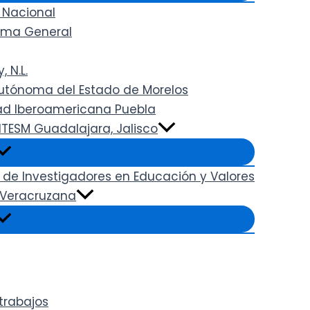
 Nacional
rama General
 N.L.
 Autónoma del Estado de Morelos
dad Iberoamericana Puebla
ITESM Guadalajara, Jalisco
 de Investigadores en Educación y Valores
. Veracruzana
trabajos