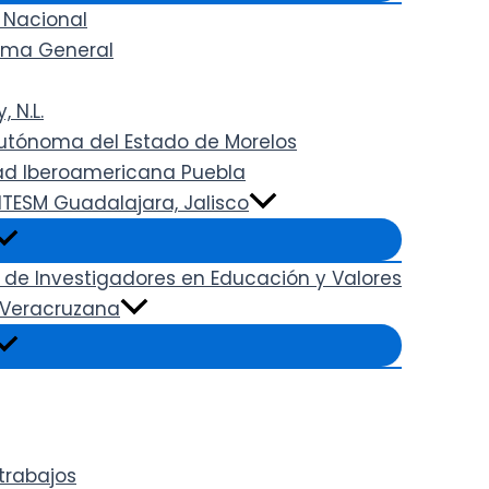
 Nacional
rama General
 N.L.
 Autónoma del Estado de Morelos
dad Iberoamericana Puebla
ITESM Guadalajara, Jalisco
 de Investigadores en Educación y Valores
. Veracruzana
trabajos