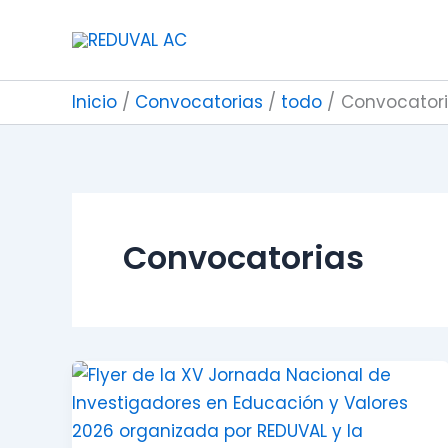
Ir
al
contenido
Inicio
Convocatorias
todo
Convocator
Convocatorias