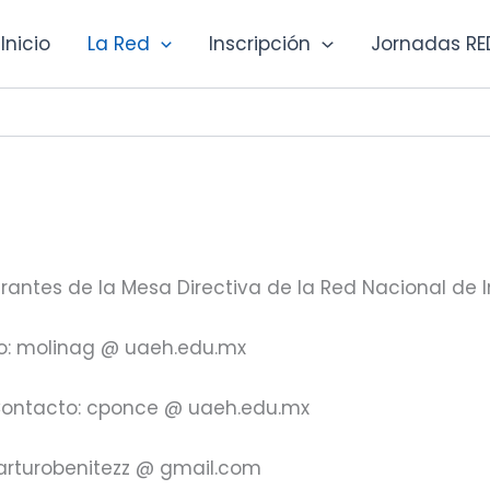
Inicio
La Red
Inscripción
Jornadas RE
rantes de la Mesa Directiva de la Red Nacional de 
to: molinag @ uaeh.edu.mx
. Contacto: cponce @ uaeh.edu.mx
: arturobenitezz @ gmail.com