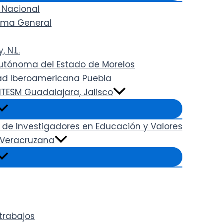
 Nacional
rama General
 N.L.
 Autónoma del Estado de Morelos
dad Iberoamericana Puebla
ITESM Guadalajara, Jalisco
 de Investigadores en Educación y Valores
. Veracruzana
trabajos